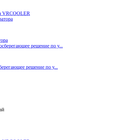
ора VRCOOLER
тора
берегающее решение по у...
ай