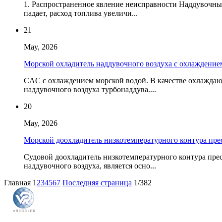
1. Распространенное явление неисправности Наддувочны
падает, расход топлива увеличи...
21
May, 2026
Морской охладитель наддувочного воздуха с охлаждением
CAC с охлаждением морской водой. В качестве охлаждаю
наддувочного воздуха турбонаддува....
20
May, 2026
Морской доохладитель низкотемпературного контура пре
Судовой доохладитель низкотемпературного контура пре
наддувочного воздуха, является осно...
Главная
1
2
3
4
5
6
7
Последняя страница
1/382