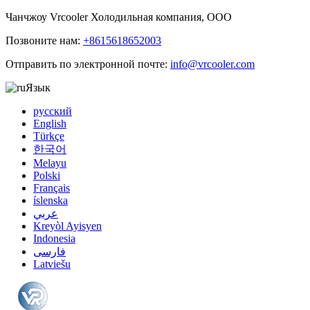
Чанчжоу Vrcooler Холодильная компания, ООО
Позвоните нам:
+8615618652003
Отправить по электронной почте:
info@vrcooler.com
Язык
русский
English
Türkçe
한국어
Melayu
Polski
Français
íslenska
عربي
Kreyòl Ayisyen
Indonesia
فارسی
Latviešu